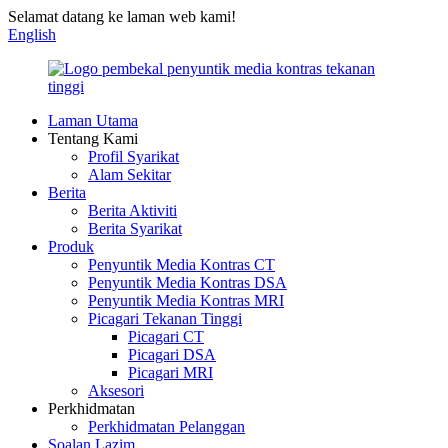
Selamat datang ke laman web kami!
English
Laman Utama
Tentang Kami
Profil Syarikat
Alam Sekitar
Berita
Berita Aktiviti
Berita Syarikat
Produk
Penyuntik Media Kontras CT
Penyuntik Media Kontras DSA
Penyuntik Media Kontras MRI
Picagari Tekanan Tinggi
Picagari CT
Picagari DSA
Picagari MRI
Aksesori
Perkhidmatan
Perkhidmatan Pelanggan
Soalan Lazim