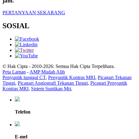
jam.
PERTANYAAN SEKARANG
SOSIAL
© Hak Cipta - 2010-2026: Semua Hak Cipta Terpelihara.
Peta Laman
-
AMP Mudah Alih
Penyuntik tunggal CT
,
Penyuntik Kontras MRI
,
Picagari Tekanan
Tinggi
,
Picagari Angiografi Tekanan Tinggi
,
Picagari Penyuntik
Kontras MRI
,
Sistem Suntikan Mri
,
Telefon
E-mel