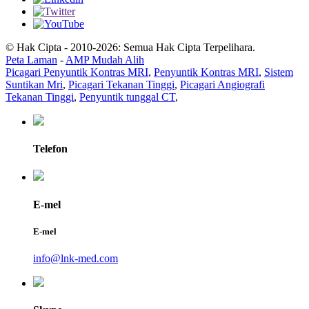
© Hak Cipta - 2010-2026: Semua Hak Cipta Terpelihara.
Peta Laman
-
AMP Mudah Alih
Picagari Penyuntik Kontras MRI
,
Penyuntik Kontras MRI
,
Sistem
Suntikan Mri
,
Picagari Tekanan Tinggi
,
Picagari Angiografi
Tekanan Tinggi
,
Penyuntik tunggal CT
,
Telefon
E-mel
E-mel
info@lnk-med.com