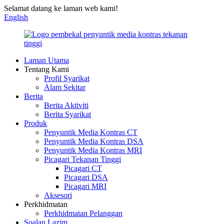
Selamat datang ke laman web kami!
English
Laman Utama
Tentang Kami
Profil Syarikat
Alam Sekitar
Berita
Berita Aktiviti
Berita Syarikat
Produk
Penyuntik Media Kontras CT
Penyuntik Media Kontras DSA
Penyuntik Media Kontras MRI
Picagari Tekanan Tinggi
Picagari CT
Picagari DSA
Picagari MRI
Aksesori
Perkhidmatan
Perkhidmatan Pelanggan
Soalan Lazim