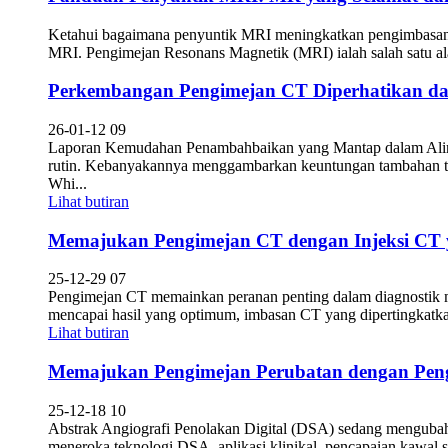
Ketahui bagaimana penyuntik MRI meningkatkan pengimbasan M
MRI. Pengimejan Resonans Magnetik (MRI) ialah salah satu ala
Perkembangan Pengimejan CT Diperhatikan dal
26-01-12 09
Laporan Kemudahan Penambahbaikan yang Mantap dalam Aliran K
rutin. Kebanyakannya menggambarkan keuntungan tambahan tet
Whi...
Lihat butiran
Memajukan Pengimejan CT dengan Injeksi CT ya
25-12-29 07
Pengimejan CT memainkan peranan penting dalam diagnostik mo
mencapai hasil yang optimum, imbasan CT yang dipertingkatkan 
Lihat butiran
Memajukan Pengimejan Perubatan dengan Pengi
25-12-18 10
Abstrak Angiografi Penolakan Digital (DSA) sedang mengubah p
meneroka teknologi DSA, aplikasi klinikal, pencapaian kawal se