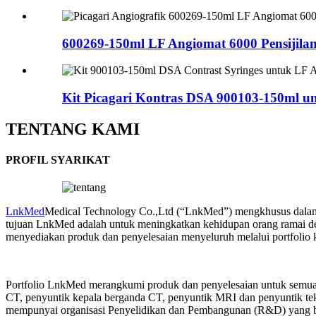
600269-150ml LF Angiomat 6000 Pensijilan 
Kit Picagari Kontras DSA 900103-150ml un
TENTANG KAMI
PROFIL SYARIKAT
LnkMed
Medical Technology Co.,Ltd (“LnkMed”) mengkhusus dalam 
tujuan LnkMed adalah untuk meningkatkan kehidupan orang ramai d
menyediakan produk dan penyelesaian menyeluruh melalui portfolio k
Portfolio LnkMed merangkumi produk dan penyelesaian untuk semua m
CT, penyuntik kepala berganda CT, penyuntik MRI dan penyuntik teka
mempunyai organisasi Penyelidikan dan Pembangunan (R&D) yang berk