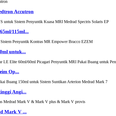
edtron Accutron
65ml/115ml...
0ml untuk...
eim Op...
nggi Angi...
d Mark V ...