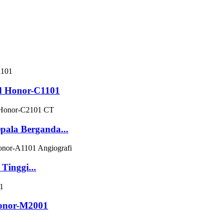
d Honor-C1101
ala Berganda...
inggi...
onor-M2001