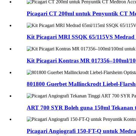
Picagari CT 200ml untuk Penyuntik CT M
Kit Picagari MRI SSQK 65/115VS Medrad 
Kit Picagari Kontras MR 017356–100ml/10
801800 Guerbet Mallinckrodt Liebel-Flarsh
ART 700 SYR Boleh guna 150ml Tekanan ti
Picagari Angiografi 150-FT-Q untuk Medra