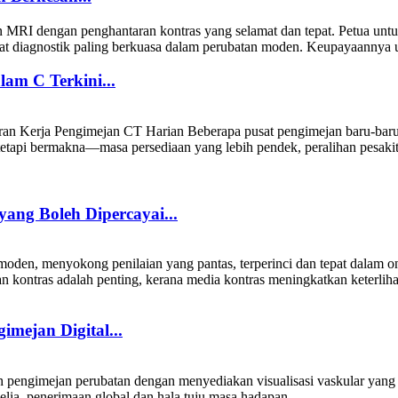
RI dengan penghantaran kontras yang selamat dan tepat. Petua untu
t diagnostik paling berkuasa dalam perubatan moden. Keupayaannya un
am C Terkini...
erja Pengimejan CT Harian Beberapa pusat pengimejan baru-baru ini 
api bermakna—masa persediaan yang lebih pendek, peralihan pesakit
ng Boleh Dipercayai...
den, menyokong penilaian yang pantas, terperinci dan tepat dalam on
kontras adalah penting, kerana media kontras meningkatkan keterlihata
mejan Digital...
engimejan perubatan dengan menyediakan visualisasi vaskular yang tep
lia, penerimaan global dan hala tuju masa hadapan, ...