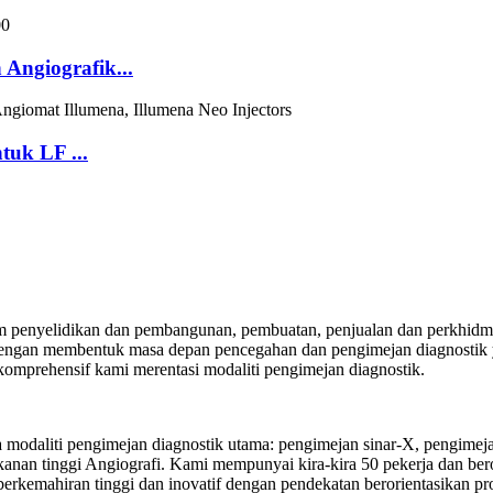
Angiografik...
tuk LF ...
penyelidikan dan pembangunan, pembuatan, penjualan dan perkhidmat
engan membentuk masa depan pencegahan dan pengimejan diagnostik y
omprehensif kami merentasi modaliti pengimejan diagnostik.
odaliti pengimejan diagnostik utama: pengimejan sinar-X, pengimejan
nan tinggi Angiografi. Kami mempunyai kira-kira 50 pekerja dan bero
emahiran tinggi dan inovatif dengan pendekatan berorientasikan pros