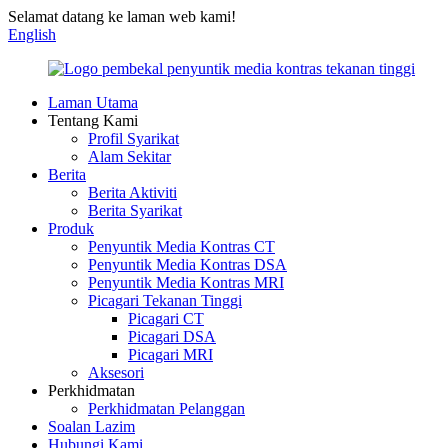
Selamat datang ke laman web kami!
English
Laman Utama
Tentang Kami
Profil Syarikat
Alam Sekitar
Berita
Berita Aktiviti
Berita Syarikat
Produk
Penyuntik Media Kontras CT
Penyuntik Media Kontras DSA
Penyuntik Media Kontras MRI
Picagari Tekanan Tinggi
Picagari CT
Picagari DSA
Picagari MRI
Aksesori
Perkhidmatan
Perkhidmatan Pelanggan
Soalan Lazim
Hubungi Kami