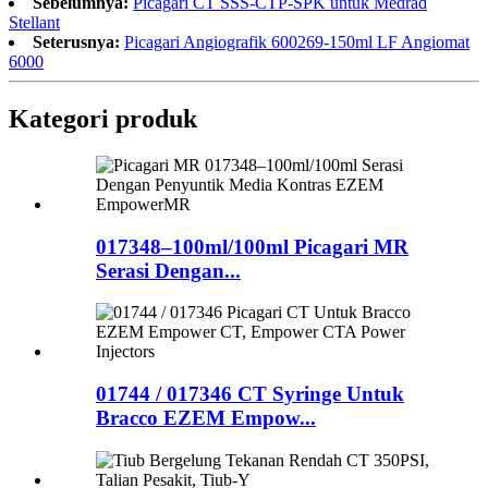
Sebelumnya:
Picagari CT SSS-CTP-SPK untuk Medrad
Stellant
Seterusnya:
Picagari Angiografik 600269-150ml LF Angiomat
6000
Kategori produk
017348–100ml/100ml Picagari MR
Serasi Dengan...
01744 / 017346 CT Syringe Untuk
Bracco EZEM Empow...