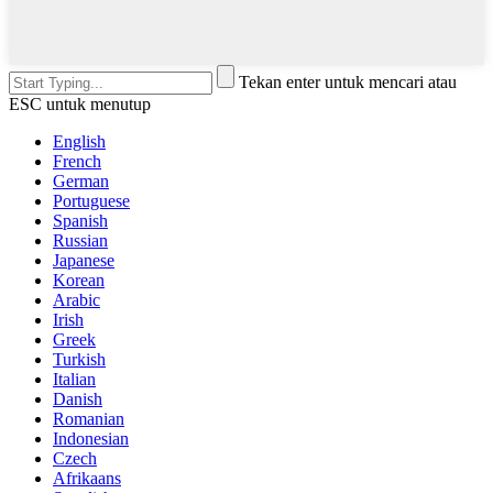
Tekan enter untuk mencari atau
ESC untuk menutup
English
French
German
Portuguese
Spanish
Russian
Japanese
Korean
Arabic
Irish
Greek
Turkish
Italian
Danish
Romanian
Indonesian
Czech
Afrikaans