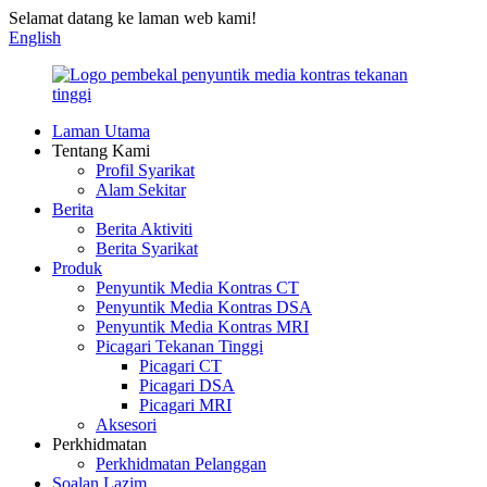
Selamat datang ke laman web kami!
English
Laman Utama
Tentang Kami
Profil Syarikat
Alam Sekitar
Berita
Berita Aktiviti
Berita Syarikat
Produk
Penyuntik Media Kontras CT
Penyuntik Media Kontras DSA
Penyuntik Media Kontras MRI
Picagari Tekanan Tinggi
Picagari CT
Picagari DSA
Picagari MRI
Aksesori
Perkhidmatan
Perkhidmatan Pelanggan
Soalan Lazim