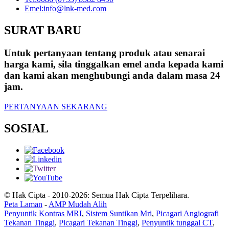
Emel:
info@lnk-med.com
SURAT BARU
Untuk pertanyaan tentang produk atau senarai
harga kami, sila tinggalkan emel anda kepada kami
dan kami akan menghubungi anda dalam masa 24
jam.
PERTANYAAN SEKARANG
SOSIAL
© Hak Cipta - 2010-2026: Semua Hak Cipta Terpelihara.
Peta Laman
-
AMP Mudah Alih
Penyuntik Kontras MRI
,
Sistem Suntikan Mri
,
Picagari Angiografi
Tekanan Tinggi
,
Picagari Tekanan Tinggi
,
Penyuntik tunggal CT
,